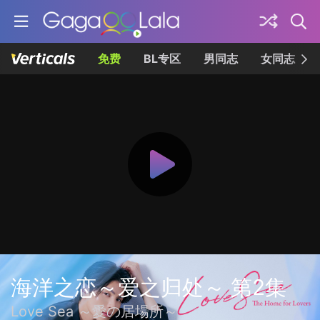
免费
BL专区
男同志
女同志
海洋之恋～爱之归处～ 第2集
Love Sea ～愛の居場所～