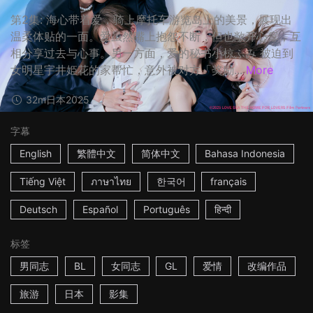
第2集: 海心带着爱，骑上摩托车游览岛上的美景，展现出
温柔体贴的一面。爱虽然嘴上抱怨不断，但也敞开心扉，互
相分享过去与心事。另一方面，爱的秘书小椋ふみ 被迫到
女明星宇井姫花的家帮忙，意外被对方「奖励...
More
32m
日本
2025
字幕
English
繁體中文
简体中文
Bahasa Indonesia
Tiếng Việt
ภาษาไทย
한국어
français
Deutsch
Español
Português
हिन्दी
标签
男同志
BL
女同志
GL
爱情
改编作品
旅游
日本
影集