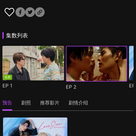
集数列表
免费
EP
1
E
EP
2
预告
剧照
推荐影片
剧情介绍