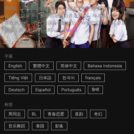
第8集: Lin和Nut的恋情引发了朋友之间的冲突和争执，但
在Lin的坦承下，原来那场告白并未成功，Nut的心中已经有
喜欢的人了。在一切误会都解决后，Win帮忙Nut继续参加
排练，两人共度时光时，N...
More
47m
泰国
2025
字幕
English
繁體中文
简体中文
Bahasa Indonesia
Tiếng Việt
日本語
한국어
français
Deutsch
Español
Português
हिन्दी
标签
男同志
BL
青春恋爱
喜剧
奇幻
音乐舞蹈
泰国
影集