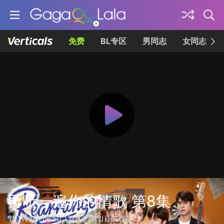
免费
BL专区
男同志
女同志
再听一遍你的情歌 第8集
ขอฟังอีกครั้ง เพลงรักของเธอ