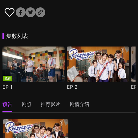
集数列表
免费
EP
1
EP
2
E
预告
剧照
推荐影片
剧情介绍