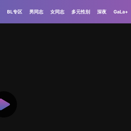
BL专区
男同志
女同志
多元性别
深夜
GaLa+