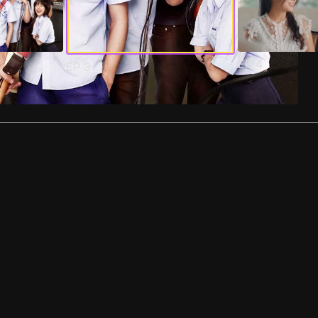
EP
4
EP
3