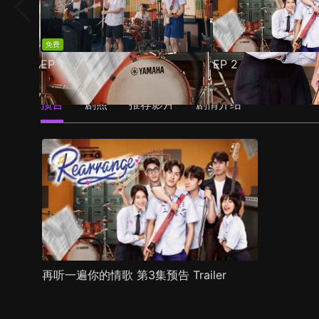
免费
EP
1
EP
2
预告
剧照
推荐影片
剧情介绍
再听一遍你的情歌 第3集预告 Trailer