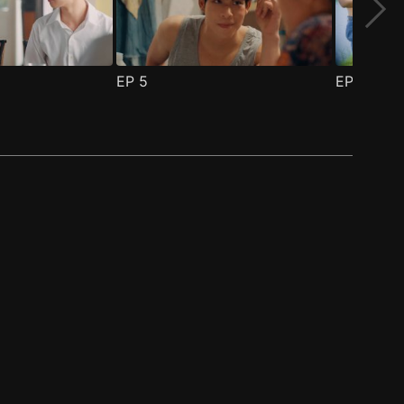
EP
5
EP
6