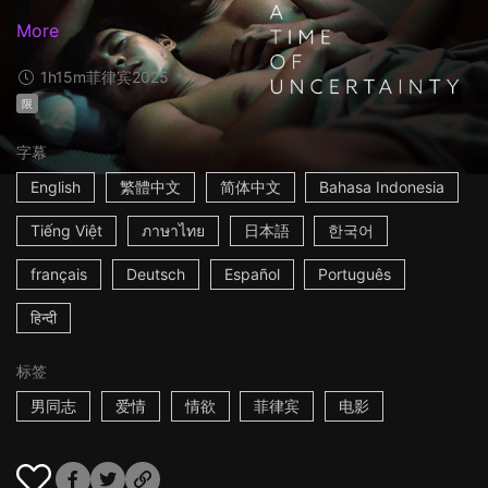
More
1h15m
菲律宾
2025
限
字幕
English
繁體中文
简体中文
Bahasa Indonesia
Tiếng Việt
ภาษาไทย
日本語
한국어
français
Deutsch
Español
Português
हिन्दी
标签
男同志
爱情
情欲
菲律宾
电影