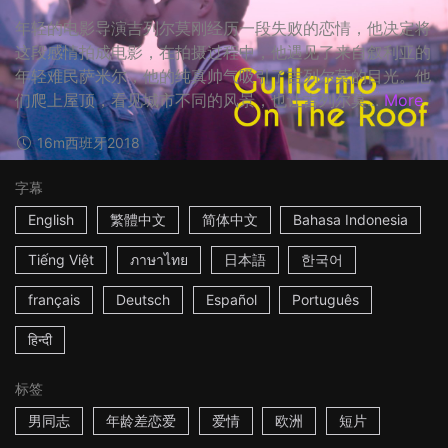
年轻的电影导演吉列尔莫刚经历一段失败的恋情，他决定将
这段感情拍成电影，在拍摄过程中，他遇见了来自叙利亚的
年轻难民萨米尔，他的纯真帅气吸引了吉列尔莫的目光。他
们爬上屋顶，看见城市不同的风景，也让吉列尔莫...
More
16m
西班牙
2018
字幕
English
繁體中文
简体中文
Bahasa Indonesia
Tiếng Việt
ภาษาไทย
日本語
한국어
français
Deutsch
Español
Português
हिन्दी
标签
男同志
年龄差恋爱
爱情
欧洲
短片