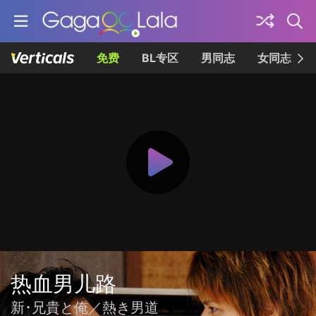
免费
BL专区
男同志
女同志
热血男儿路
新･兄貴と俺／熱き男道