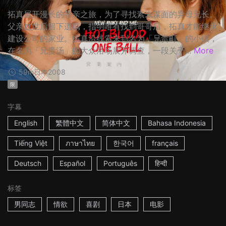
拓真展开漫长的寻亲之旅，为了寻找素未谋面的异母兄长。
父亲过世后留下遗嘱，指明唯有找到哥哥后，拓真才能继承
建设公司的家业。拓真沿线索来到名为「兄贵町」的小镇，
在名为「兄贵汤」的大众浴场展开调查，一段关于...
More
59m
日本
2008
限
字幕
English
繁體中文
简体中文
Bahasa Indonesia
Tiếng Việt
ภาษาไทย
한국어
français
Deutsch
Español
Português
हिन्दी
标签
男同志
情欲
喜剧
日本
电影