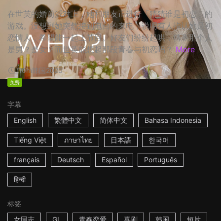
在世英的婚前派对上，她和朋友正进行「猜猜谁是初恋」的
游戏。没想到她突然接到电台的来电，说明有人指认她是初
恋情人，希望能一起上节目。好友们纷纷起哄，猜测那个人
是男？是女？而世英能想起那段青春与初恋吗？
More
10m
韩国
2020
免费
字幕
English
繁體中文
简体中文
Bahasa Indonesia
Tiếng Việt
ภาษาไทย
日本語
한국어
français
Deutsch
Español
Português
हिन्दी
标签
女同志
GL
青春恋爱
喜剧
韩国
短片