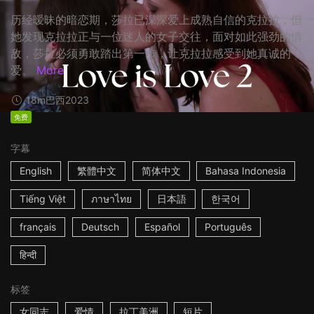
历经暧昧的暗恋期，莎拉已深深爱上成熟自信的克拉拉，但
她发现克拉拉正与一位迷人的女子交往，面对如此强劲的情
敌，莎拉必须勇敢踏出第一步，让克拉拉感受到她真诚的
爱。
More
18m
巴西
2023
免费
字幕
English
繁體中文
简体中文
Bahasa Indonesia
Tiếng Việt
ภาษาไทย
日本語
한국어
français
Deutsch
Español
Português
हिन्दी
标签
女同志
爱情
拉丁美洲
短片