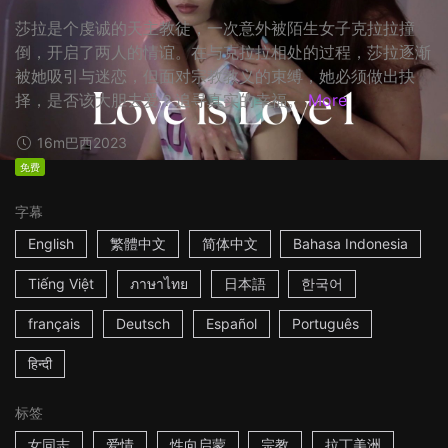
莎拉是个虔诚的天主教徒，一次意外被陌生女子克拉拉撞
倒，开启了两人的情谊。在与克拉拉相处的过程，莎拉逐渐
被她吸引与迷恋，但面对宗教教义的束缚，她必须做出抉
择，是否该大胆去爱？追寻真实的幸福。
More
16m
巴西
2023
免费
字幕
English
繁體中文
简体中文
Bahasa Indonesia
Tiếng Việt
ภาษาไทย
日本語
한국어
français
Deutsch
Español
Português
हिन्दी
标签
女同志
爱情
性向启蒙
宗教
拉丁美洲