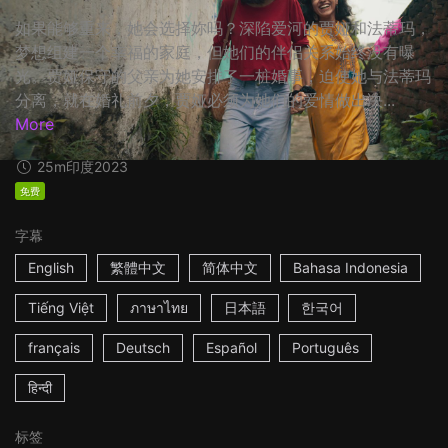
如果能够重来，她会选择妳吗？深陷爱河的贾娅和法蒂玛，
梦想组建一个幸福的家庭，但她们的伴侣关系始终没有曝
光。贾娅保守的父亲为她安排了一桩婚事，迫使她与法蒂玛
分离，就在婚礼前夕，贾娅必须为她们的爱情做出决...
More
25m
印度
2023
免费
字幕
English
繁體中文
简体中文
Bahasa Indonesia
Tiếng Việt
ภาษาไทย
日本語
한국어
français
Deutsch
Español
Português
हिन्दी
标签