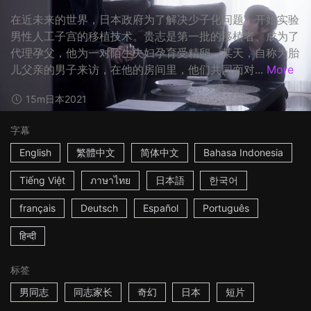
在近未来的世界，日本政府为了解决少子化问题，开始实验
男性人工子宫的移植技术。贵志是第一批的移植者、成为了
代理孕父，他为一对陌生夫妇孕育受精卵。某天，自称为胎
儿父亲的男子来访，在他的房间里，他们共同面对...
More
15m
日本
2021
字幕
English
繁體中文
简体中文
Bahasa Indonesia
Tiếng Việt
ภาษาไทย
日本語
한국어
français
Deutsch
Español
Português
हिन्दी
标签
男同志
同志家长
奇幻
日本
短片