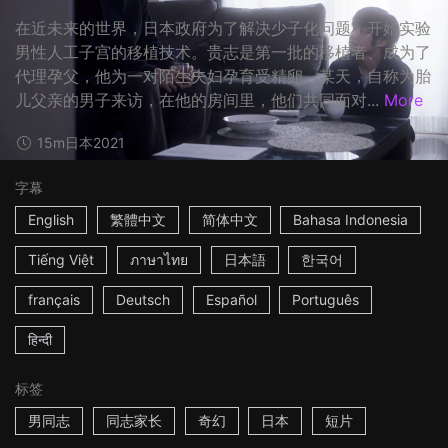
在近未来的世界，日本政府为了解决少子化问题，开始实验
男性人工子宫的移植技术。贵志是第一批的移植者、成为了
代理孕父，他为一对陌生夫妇孕育受精卵。某天，自称为胎
儿父亲的男子来访，在他的房间里，他们共同面对...
More
15m
日本
2021
字幕
English
繁體中文
简体中文
Bahasa Indonesia
Tiếng Việt
ภาษาไทย
日本語
한국어
français
Deutsch
Español
Português
हिन्दी
标签
男同志
同志家长
奇幻
日本
短片