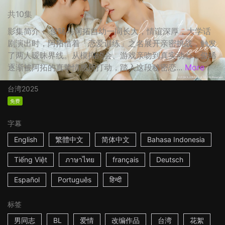
共10集
影集简介： 俊晞与阿拓自幼一同长大，情谊深厚，大学话
剧演出时，阿拓借着「恋爱训练」之名展开亲密挑战，触发
了两人暧昧界线。从模拟约会、游戏亲吻到真实动心，俊晞
逐渐被阿拓的真挚情感所打动，踏入这段秘密恋...
More
台湾
2025
免费
字幕
English
繁體中文
简体中文
Bahasa Indonesia
Tiếng Việt
ภาษาไทย
français
Deutsch
Español
Português
हिन्दी
标签
男同志
BL
爱情
改编作品
台湾
花絮