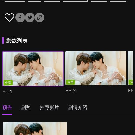
集数列表
免费
免
免费
EP
2
E
EP
1
预告
剧照
推荐影片
剧情介绍