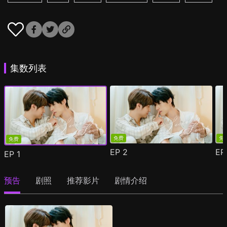
集数列表
免费
免
免费
EP
2
E
EP
1
预告
剧照
推荐影片
剧情介绍