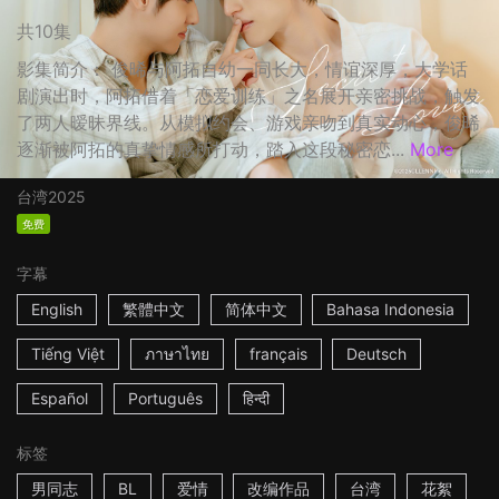
共10集
影集简介： 俊晞与阿拓自幼一同长大，情谊深厚，大学话
剧演出时，阿拓借着「恋爱训练」之名展开亲密挑战，触发
了两人暧昧界线。从模拟约会、游戏亲吻到真实动心，俊晞
逐渐被阿拓的真挚情感所打动，踏入这段秘密恋...
More
台湾
2025
免费
字幕
English
繁體中文
简体中文
Bahasa Indonesia
Tiếng Việt
ภาษาไทย
français
Deutsch
Español
Português
हिन्दी
标签
男同志
BL
爱情
改编作品
台湾
花絮