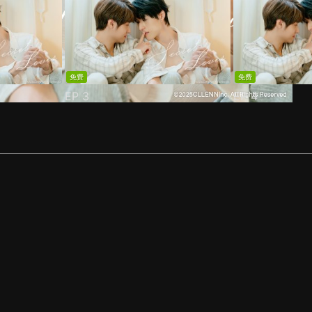
免费
免费
EP
3
EP
4