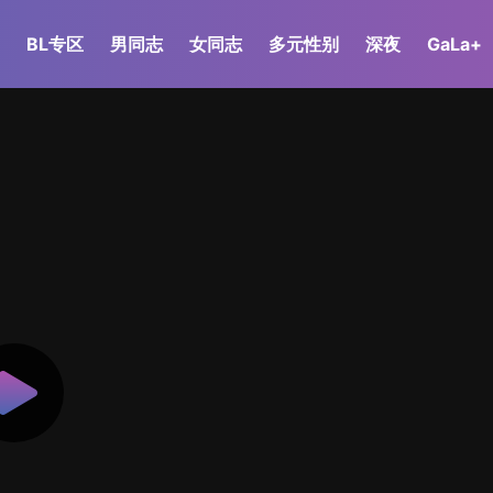
BL专区
男同志
女同志
多元性别
深夜
GaLa+