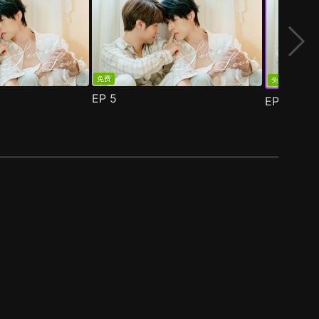
免费
免费
EP
5
EP
6