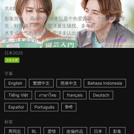
共8集
影集简介： 高中时的铃木弘是个热爱园艺、个性阴郁的学
生，时常被不良少年鹫泽夏生骚扰。多年后，两人重逢，铃
木变成帅气的发型师，鹫泽未认出他，反而对铃木猛烈追
求。铃木决定在对方深陷情网后，展开爱与复仇的...
More
日本
2025
首集免费
字幕
English
繁體中文
简体中文
Bahasa Indonesia
Tiếng Việt
ภาษาไทย
français
Deutsch
Español
Português
हिन्दी
标签
男同志
BL
爱情
改编作品
日本
影集