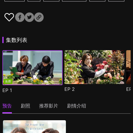
集数列表
免费
EP
2
E
EP
1
预告
剧照
推荐影片
剧情介绍