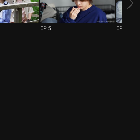
EP
5
EP
6