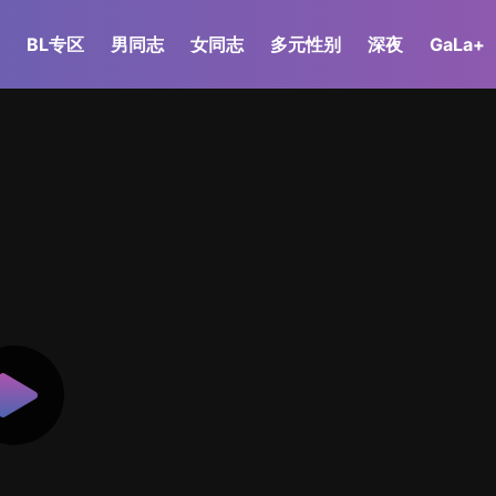
BL专区
男同志
女同志
多元性别
深夜
GaLa+