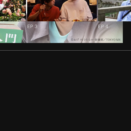
EP
3
EP
4