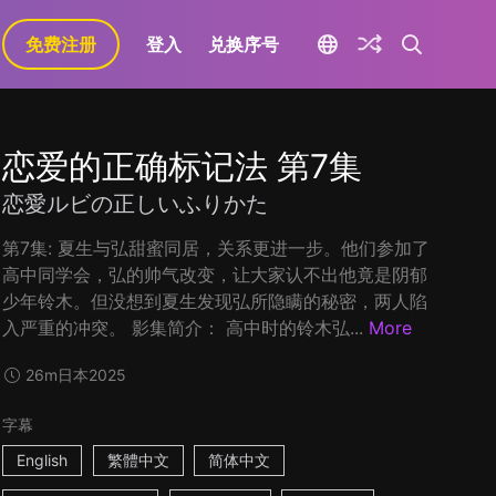
免费注册
登入
兑换序号
恋爱的正确标记法 第7集
恋愛ルビの正しいふりかた
第7集: 夏生与弘甜蜜同居，关系更进一步。他们参加了
高中同学会，弘的帅气改变，让大家认不出他竟是阴郁
少年铃木。但没想到夏生发现弘所隐瞒的秘密，两人陷
入严重的冲突。 影集简介： 高中时的铃木弘...
More
26m
日本
2025
字幕
English
繁體中文
简体中文