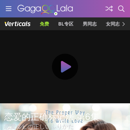
免费
BL专区
男同志
女同志
恋爱的正确标记法 第6集
恋愛ルビの正しいふりかた