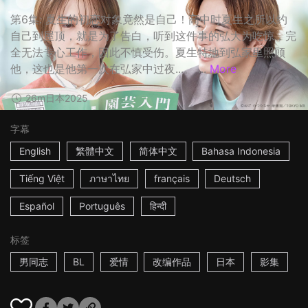
第6集: 夏生的初恋对象竟然是自己！高中时夏生之所以约
自己到屋顶，就是为了告白，听到这件事的弘大为吃惊，完
全无法专心工作，因此不慎受伤。夏生特地到弘家里照顾
他，这也是他第一次在弘家中过夜...。 ...
More
26m
日本
2025
字幕
English
繁體中文
简体中文
Bahasa Indonesia
Tiếng Việt
ภาษาไทย
français
Deutsch
Español
Português
हिन्दी
标签
男同志
BL
爱情
改编作品
日本
影集