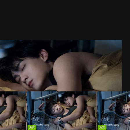
免费
免费