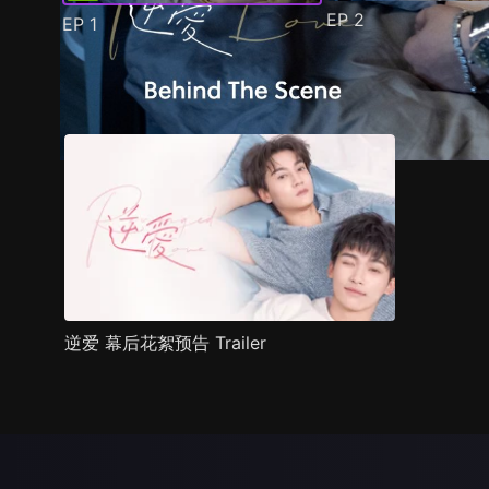
EP
2
EP
1
预告
剧照
推荐影片
剧情介绍
逆爱 幕后花絮预告 Trailer