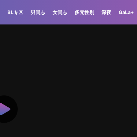
BL专区
男同志
女同志
多元性别
深夜
GaLa+