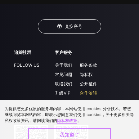
兑换序号
追踪社群
客户服务
FOLLOW US
关于我们
服务条款
常见问题
隐私权
联络我们
公开征件
升级VIP
合作洽談
为提供您更多优质的服务与内容，本网站使用 cookies 分析技术。若您
继续阅览本网站内容，即表示您同意我们使用 cookies，关于更多相关隐
下载 APP
私权政策资讯，请阅读我们的
隐私权政策
。
我知道了