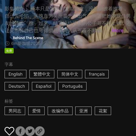
影集简介： 原本只是为了报复前女友，没想到撩着撩着，
自己先沦陷。落魄直男吴所畏为了出气，决定把她的现任男
友池骋给「撩」过来。结果这位跩跩的公子哥不但上钩，还
让吴所畏自己也弯得彻底！两人从互看不顺眼，...
More
6m
新加坡
2025
免费
字幕
English
繁體中文
简体中文
français
Deutsch
Español
Português
标签
男同志
爱情
改编作品
亚洲
花絮