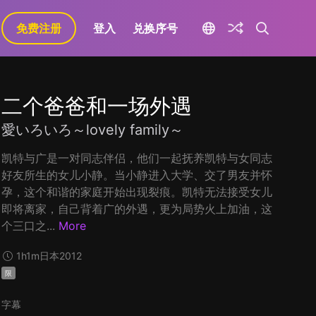
免费注册
登入
兑换序号
二个爸爸和一场外遇
愛いろいろ～lovely family～
凯特与广是一对同志伴侣，他们一起抚养凯特与女同志
好友所生的女儿小静。当小静进入大学、交了男友并怀
孕，这个和谐的家庭开始出现裂痕。凯特无法接受女儿
即将离家，自己背着广的外遇，更为局势火上加油，这
个三口之...
More
1h1m
日本
2012
限
字幕