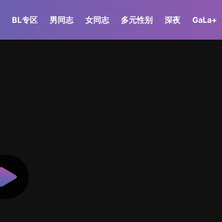
BL专区
男同志
女同志
多元性别
深夜
GaLa+