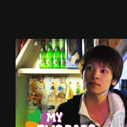
预告
剧照
推荐影片
剧情介绍