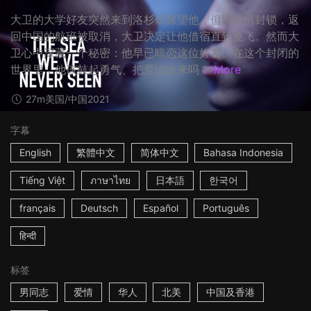
大卫的大学好友突然来到洛杉矶探望他，但因疫情封锁，返
回中国的航班被取消，大卫决定让他借宿直到复飞。然而大
卫心中深藏一个秘密：他早已暗恋这位好友。在这个封闭的
世界里，他该鼓起勇气、把爱说出来吗？
More
27m
美国/中国
2021
字幕
English
繁體中文
简体中文
Bahasa Indonesia
Tiếng Việt
ภาษาไทย
日本語
한국어
français
Deutsch
Español
Português
हिन्दी
标签
男同志
爱情
华人
北美
中国及香港