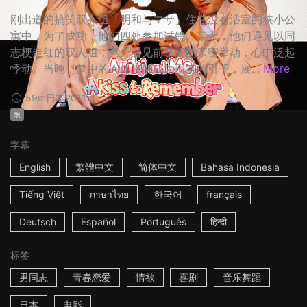
刚出道的搞笑双人组「明和与マサ」住在没有浴室的狭小公
寓中，为了成功，他们四处参加试镜。某天，他们遇见以同
志梗走红的双人组，意外看见前辈间的亲密举动，心中泛起
悸动。当晚，梦中的肉体接触成为现实的引子，展...
More
59m
日本
2011
限
字幕
English
繁體中文
简体中文
Bahasa Indonesia
Tiếng Việt
ภาษาไทย
한국어
français
Deutsch
Español
Português
हिन्दी
标签
男同志
青春恋爱
情欲
喜剧
音乐舞蹈
日本
电影