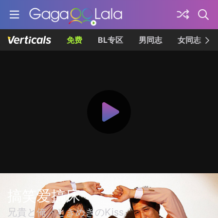
免费
BL专区
男同志
女同志
搞笑爱搞床
兄貴と俺／ときめきのKiss