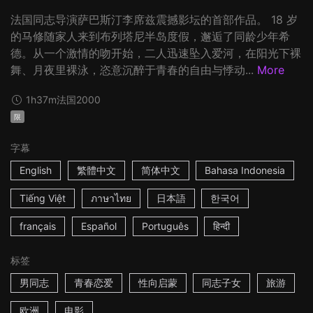
法国同志导演萨巴斯汀李席兹震撼影坛的首部作品。 18 岁
的马修随家人来到布列塔尼半岛度假，邂逅了同龄少年希
德。从一个激情的吻开始，二人迅速坠入爱河，在阳光下裸
舞、月夜里裸泳，恣意沉醉于青春的自由与悸动...
More
1h37m
法国
2000
限
字幕
English
繁體中文
简体中文
Bahasa Indonesia
Tiếng Việt
ภาษาไทย
日本語
한국어
français
Español
Português
हिन्दी
标签
男同志
青春恋爱
性向启蒙
同志子女
旅游
欧洲
电影