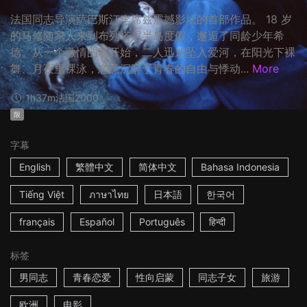
法国同志导演萨巴斯汀李席兹震撼影坛的首部作品。 18 岁
的马修随家人来到布列塔尼半岛度假，邂逅了同龄少年希
德。从一个激情的吻开始，二人迅速坠入爱河，在阳光下裸
舞、月夜里裸泳，恣意沉醉于青春的自由与悸动...
More
1h37m
法国
2000
限
字幕
English
繁體中文
简体中文
Bahasa Indonesia
Tiếng Việt
ภาษาไทย
日本語
한국어
français
Español
Português
हिन्दी
标签
男同志
青春恋爱
性向启蒙
同志子女
旅游
欧洲
电影