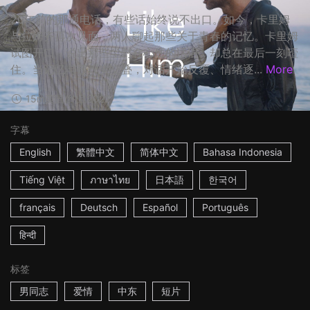
20年前的那通电话，有些话始终说不出口。如今，卡里姆
与拉姆齐再次见面，两人聊起那些关于青春的记忆。卡里姆
试图开口，说出那些尘封在心底的话语，却总在最后一刻噎
住。当记忆与超现实交叠，对话开始反覆、情绪逐...
More
15m
英国/约旦
2022
字幕
English
繁體中文
简体中文
Bahasa Indonesia
Tiếng Việt
ภาษาไทย
日本語
한국어
français
Deutsch
Español
Português
हिन्दी
标签
男同志
爱情
中东
短片