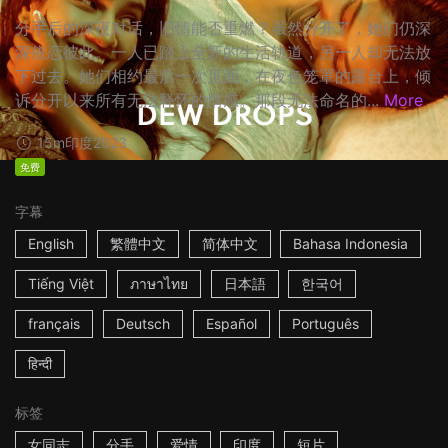
分手后的深夜对话，旧情能否重燃？虽然分开了，她们仍深
深依恋彼此。一人已踏上全新的生活轨道，另一人却无法放
下过去。她们相约最后一次见面，在夜色笼罩的露台上，倾
诉分开以来所有无法释怀的情感。那段无法命名的...
More
15m
印度
2023
免费
字幕
English
繁體中文
简体中文
Bahasa Indonesia
Tiếng Việt
ภาษาไทย
日本語
한국어
français
Deutsch
Español
Português
हिन्दी
标签
女同志
分手
爱情
印度
短片