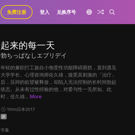
免费注册
登入
兑换序号
起来的每一天
勃ちっぱなしエブリデイ
年轻的兼职打工族自小饱受性功能障碍困扰，直到遇见
大学学长、心理咨询师佐久雄，接受其刺激的「治疗」
后，压抑的欲望被释放，却陷入无法控制的长时间勃起
状态。从未有过性经验的他，对爱与性一无所知。此
时，佐久雄...
More
1h1m
日本
2017
限
字幕