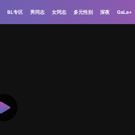
BL专区
男同志
女同志
多元性别
深夜
GaLa+