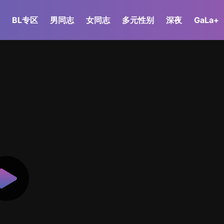
BL专区
男同志
女同志
多元性别
深夜
GaLa+