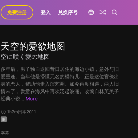
免费注册
登入
兑换序号
天空的爱欲地图
空に咲く愛の地図
多年后，男子独自返回昔日居住的海边小镇，意外与旧
爱重逢。当年他是懵懂无名的模特儿，正是这位官僚出
身的恋人，帮助他走入演艺圈。如今再度相遇，两人旧
情未了，爱意在海风中再次泛起波澜。改编自林芙美子
经典小说...
More
1h2m
日本
2011
限
字幕