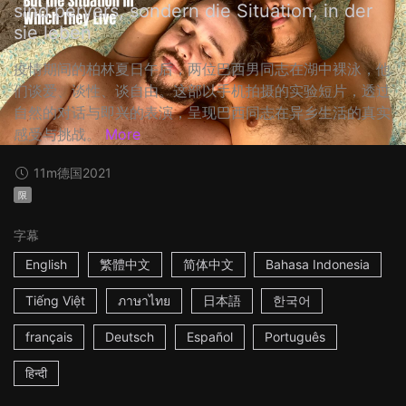
sind pervers, sondern die Situation, in der
sie leben
疫情期间的柏林夏日午后，两位巴西男同志在湖中裸泳，他
们谈爱、谈性、谈自由。这部以手机拍摄的实验短片，透过
自然的对话与即兴的表演，呈现巴西同志在异乡生活的真实
感受与挑战。
More
11m
德国
2021
限
字幕
English
繁體中文
简体中文
Bahasa Indonesia
Tiếng Việt
ภาษาไทย
日本語
한국어
français
Deutsch
Español
Português
हिन्दी