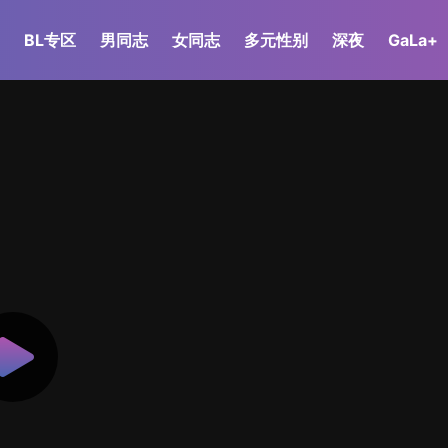
BL专区
男同志
女同志
多元性别
深夜
GaLa+