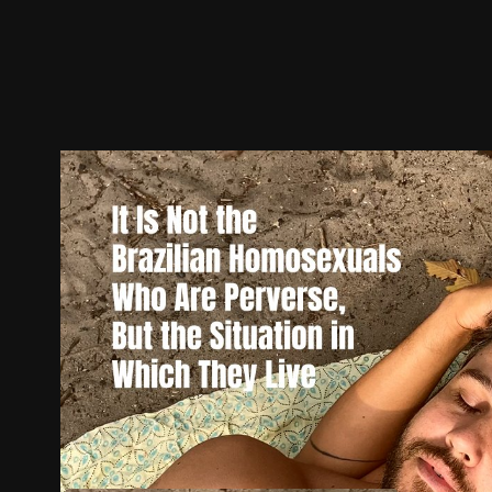
预告
剧照
推荐影片
剧情介绍