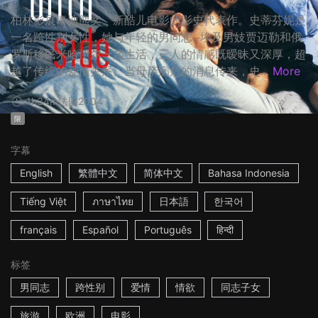
柏林影展泰迪熊奖、新酷儿电影的影史代表作。史蒂芬妮是
一名跨性别女性，她与年轻的男同志─埃及男妓贾迈勒和俄
罗斯移民米哈伊尔一起生活，三人的情感既暧昧又深厚，超
越了传统的爱情关系。当母亲病危的消息传来，史...
More
1h34m
法国
2004
限
字幕
English
繁體中文
简体中文
Bahasa Indonesia
Tiếng Việt
ภาษาไทย
日本語
한국어
français
Español
Português
हिन्दी
标签
男同志
跨性别
爱情
情欲
同志子女
旅游
欧洲
电影