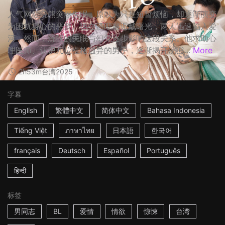
人气网红浣熊突然失眠，原以为只是短暂烦恼，却逐渐演变
为困扰身心的恶梦。他在酒吧邂逅戴曙光，两人迅速陷入爱
河，然而，浣熊的失眠与幻觉逐步影响这段关系。他求助心
理医师、认识几位性格迥异的男子，逐渐揭开浣熊...
More
2h53m
台湾
2025
字幕
English
繁體中文
简体中文
Bahasa Indonesia
Tiếng Việt
ภาษาไทย
日本語
한국어
français
Deutsch
Español
Português
हिन्दी
标签
男同志
BL
爱情
情欲
惊悚
台湾