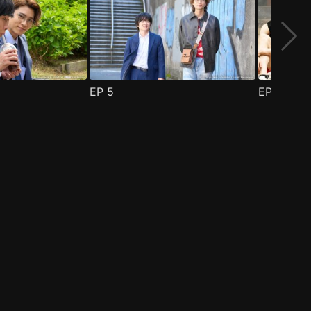
EP
5
EP
6