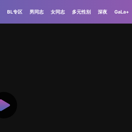
BL专区
男同志
女同志
多元性别
深夜
GaLa+