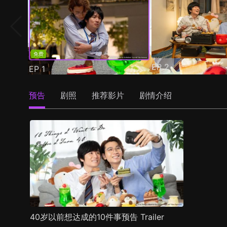
免费
EP
2
EP
1
预告
剧照
推荐影片
剧情介绍
40岁以前想达成的10件事预告 Trailer