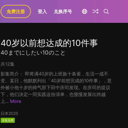
免费注册
登入
兑换序号
40岁以前想达成的10件事
40までにしたい10のこと
共12集
影集简介： 即将满40岁的上班族十条雀，生活一成不
变。某日，他默默列出「40岁前想完成的10件事」，意
外被小他十岁的帅气部下田中庆司发现。在庆司的提议
下，他们决定一同实践这份清单，也慢慢发展出跨越
上...
More
日本
2025
首集免费