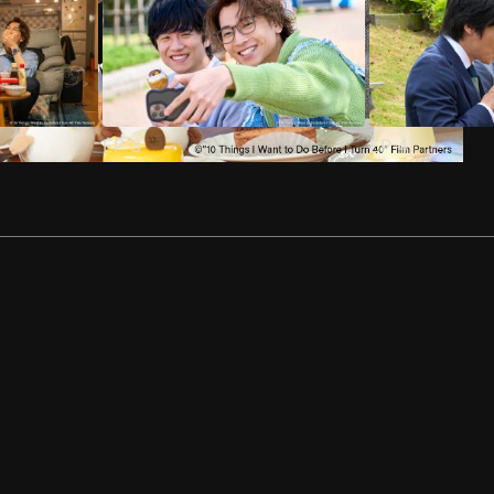
EP
3
EP
4