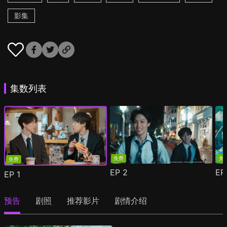
影集
集数列表
免费
免
免费
EP
2
E
EP
1
预告
剧照
推荐影片
剧情介绍