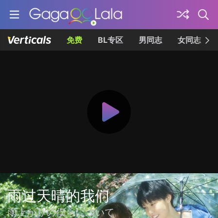
免费
BL专区
男同志
女同志
雨过天晴的我们
雨上がりの僕らについて