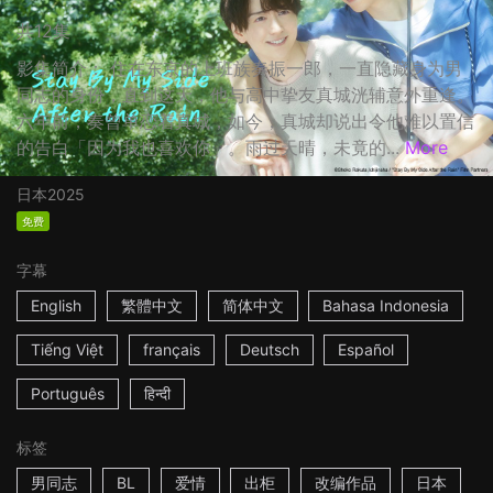
共12集
影集简介： 住在东京的上班族奏振一郎，一直隐藏身为男
同志的身份，直到这天，他与高中挚友真城洸辅意外重逢。
六年前，奏曾单恋着真城，如今，真城却说出令他难以置信
的告白「因为我也喜欢你」。雨过天晴，未竟的...
More
日本
2025
免费
字幕
English
繁體中文
简体中文
Bahasa Indonesia
Tiếng Việt
français
Deutsch
Español
Português
हिन्दी
标签
男同志
BL
爱情
出柜
改编作品
日本