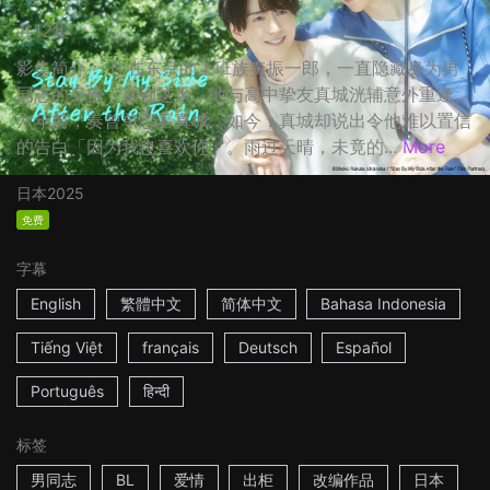
共12集
影集简介： 住在东京的上班族奏振一郎，一直隐藏身为男
同志的身份，直到这天，他与高中挚友真城洸辅意外重逢。
六年前，奏曾单恋着真城，如今，真城却说出令他难以置信
的告白「因为我也喜欢你」。雨过天晴，未竟的...
More
日本
2025
免费
字幕
English
繁體中文
简体中文
Bahasa Indonesia
Tiếng Việt
français
Deutsch
Español
Português
हिन्दी
标签
男同志
BL
爱情
出柜
改编作品
日本