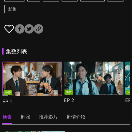
影集
集数列表
免费
免
免费
EP
2
E
EP
1
预告
剧照
推荐影片
剧情介绍