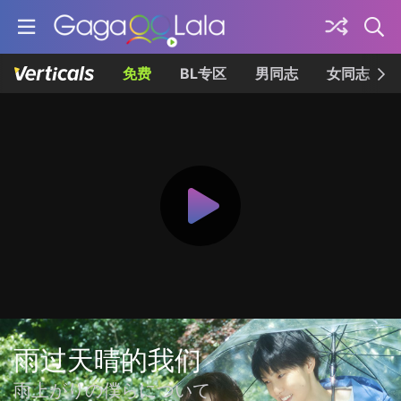
免费
BL专区
男同志
女同志
雨过天晴的我们
雨上がりの僕らについて