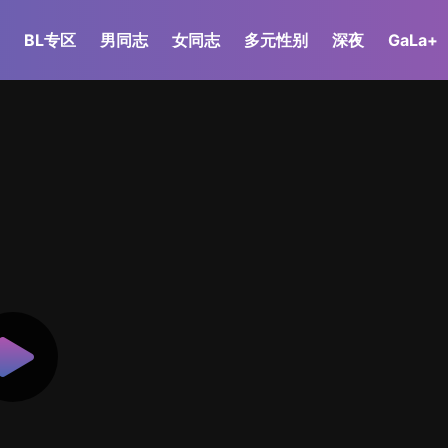
BL专区
男同志
女同志
多元性别
深夜
GaLa+