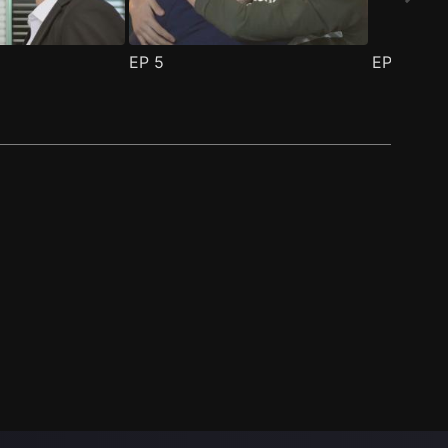
EP
5
EP
6