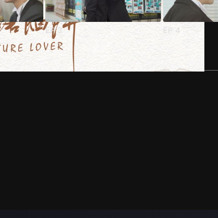
EP
3
EP
4