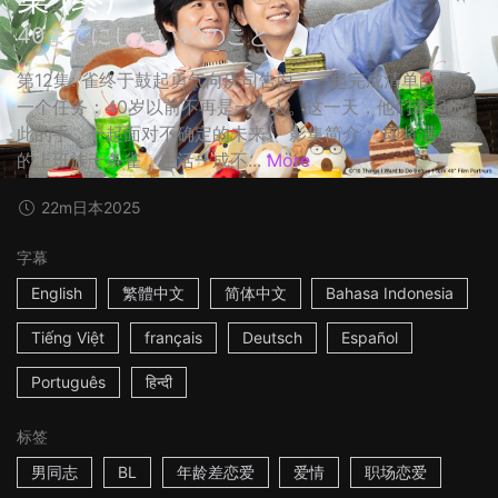
40までにしたい10のこと
第12集: 雀终于鼓起勇气向庆司告白，一起完成清单的最后
一个任务：40岁以前不再是一个人。这一天，他们牵起彼
此的手，一起面对不确定的未来。 影集简介： 即将满40岁
的上班族十条雀，生活一成不...
More
22m
日本
2025
字幕
English
繁體中文
简体中文
Bahasa Indonesia
Tiếng Việt
français
Deutsch
Español
Português
हिन्दी
标签
男同志
BL
年龄差恋爱
爱情
职场恋爱