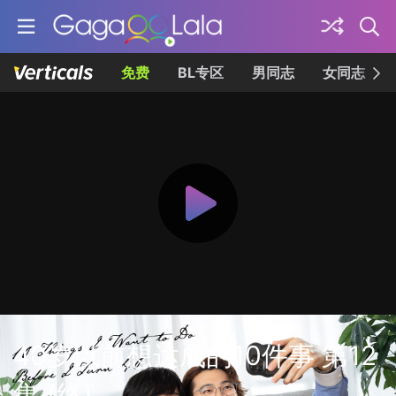
免费
BL专区
男同志
女同志
40岁以前想达成的10件事 第12
集 (终)