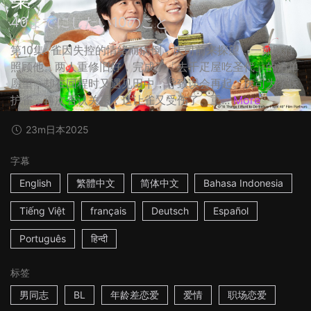
40までにしたい10のこと
第10集: 雀因失控的情绪而病倒，庆司前来探望，一如既往
照顾他。两人重修旧好，完成了「去千疋屋吃圣代」的清单
愿望，却在回程时又遇见田中，导致误会再起。庆司为了保
护雀，再次否认关系，这让雀又受伤了、重...
More
23m
日本
2025
字幕
English
繁體中文
简体中文
Bahasa Indonesia
Tiếng Việt
français
Deutsch
Español
Português
हिन्दी
标签
男同志
BL
年龄差恋爱
爱情
职场恋爱