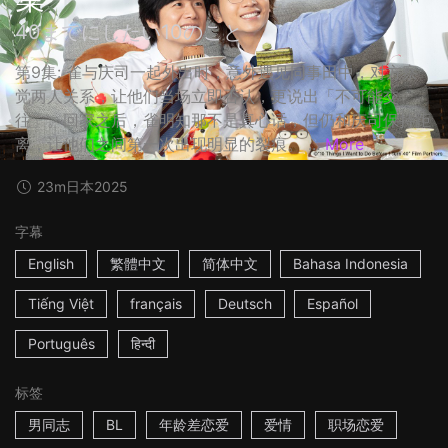
40までにしたい10のこと
第9集: 雀与庆司一起外出时，意外遇见同事田中，对方察
觉两人关系，让他们当场立即否认，更说出「不可能交
往」。回家之后，雀明知那不是真心话，但仍和庆司保持距
离，让他们之间第一次出现明显的裂痕。 ...
More
23m
日本
2025
字幕
English
繁體中文
简体中文
Bahasa Indonesia
Tiếng Việt
français
Deutsch
Español
Português
हिन्दी
标签
男同志
BL
年龄差恋爱
爱情
职场恋爱