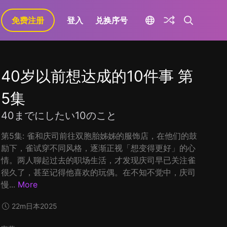
免费注册
登入
兑换序号
40岁以前想达成的10件事 第
5集
40までにしたい10のこと
第5集: 雀和庆司前往双胞胎姊姊的服饰店，在他们的鼓
励下，雀试穿不同风格，逐渐正视「想变得更好」的心
情。两人聊起过去的职场生活，才发现庆司早已关注雀
很久了，甚至记得他喜欢的玩偶。在不知不觉中，庆司
慢...
More
22m
日本
2025