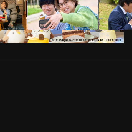
EP
3
EP
4