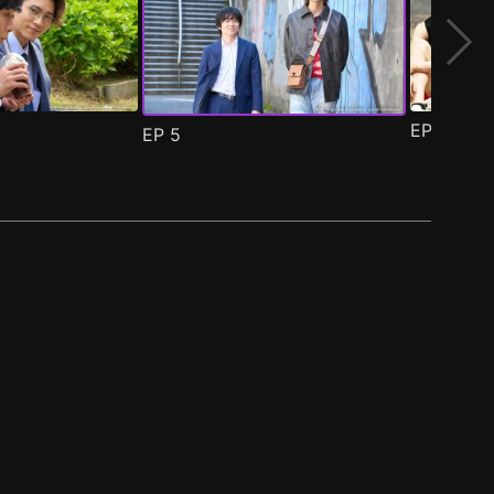
EP
6
EP
5