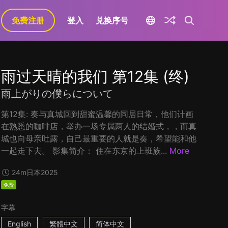
免费注册
登入
兑换序号
雨过天晴的我们 第12集 (终)
雨上がりの僕らについて
第12集: 奏与真城回到甜蜜温馨的同居日常，他们计画
在熟悉的咖啡店，举办一场专属两人的结婚式，，而真
城也向母亲吐露，自己最重要的人就是奏，希望能和他
一起走下去。 影集简介： 住在东京的上班族...
More
24m
日本
2025
免费
字幕
English
繁體中文
简体中文