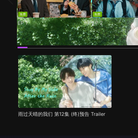
免费
免费
EP
1
EP
2
预告
剧照
推荐影片
剧情介绍
雨过天晴的我们 第12集 (终)预告 Trailer