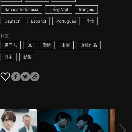
Bahasa Indonesia
Tiếng Việt
français
Deutsch
Español
Português
हिन्दी
标签
男同志
BL
爱情
出柜
改编作品
日本
影集