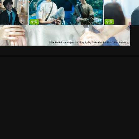
免费
免费
EP
3
EP
4