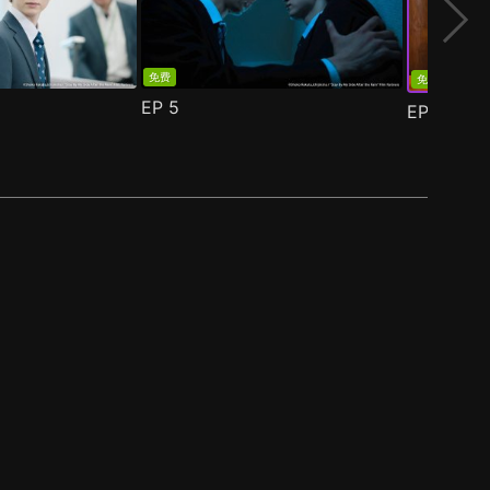
免费
免费
EP
5
EP
6