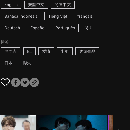
English
繁體中文
简体中文
Bahasa Indonesia
Tiếng Việt
français
Deutsch
Español
Português
हिन्दी
标签
男同志
BL
爱情
出柜
改编作品
日本
影集