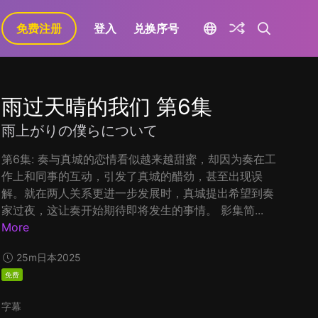
免费注册
登入
兑换序号
雨过天晴的我们 第6集
雨上がりの僕らについて
第6集: 奏与真城的恋情看似越来越甜蜜，却因为奏在工
作上和同事的互动，引发了真城的醋劲，甚至出现误
解。就在两人关系更进一步发展时，真城提出希望到奏
家过夜，这让奏开始期待即将发生的事情。 影集简...
More
25m
日本
2025
免费
字幕