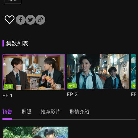
集数列表
免费
免
免费
EP
2
E
EP
1
预告
剧照
推荐影片
剧情介绍