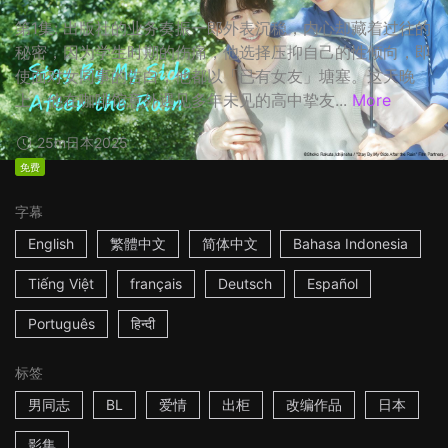
第1集: 出版社的业务奏振一郎外表沉稳，内心却藏着过往的
秘密，因为学生时期的伤痛，他选择压抑自己的性倾向，即
使面对女同事的告白，他都以「已有女友」塘塞。这天晚
上，他在咖啡馆意外遇见多年未见的高中挚友...
More
25m
日本
2025
免费
字幕
English
繁體中文
简体中文
Bahasa Indonesia
Tiếng Việt
français
Deutsch
Español
Português
हिन्दी
标签
男同志
BL
爱情
出柜
改编作品
日本
影集