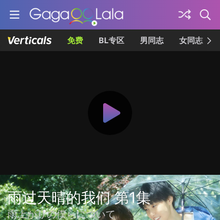
免费
BL专区
男同志
女同志
雨过天晴的我们 第1集
雨上がりの僕らについて