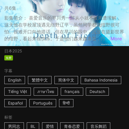
共6集
影集简介： 喜爱音乐的早川秀一郎从小就不被周遭理解，
这天他在学校屋顶遇见绀野辽平，虽然同学都说绀野很可
怕、很难开口向他搭话。但在早川的眼中，沉浸在摄影世界
的绀野，看起来很快乐。于是他们越来越靠近，疗...
More
日本
2025
免费
字幕
English
繁體中文
简体中文
Bahasa Indonesia
Tiếng Việt
ภาษาไทย
français
Deutsch
Español
Português
हिन्दी
标签
男同志
BL
爱情
青春恋爱
音乐舞蹈