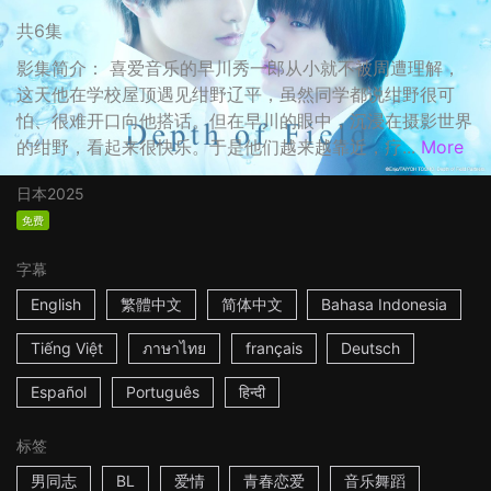
共6集
影集简介： 喜爱音乐的早川秀一郎从小就不被周遭理解，
这天他在学校屋顶遇见绀野辽平，虽然同学都说绀野很可
怕、很难开口向他搭话。但在早川的眼中，沉浸在摄影世界
的绀野，看起来很快乐。于是他们越来越靠近，疗...
More
日本
2025
免费
字幕
English
繁體中文
简体中文
Bahasa Indonesia
Tiếng Việt
ภาษาไทย
français
Deutsch
Español
Português
हिन्दी
标签
男同志
BL
爱情
青春恋爱
音乐舞蹈