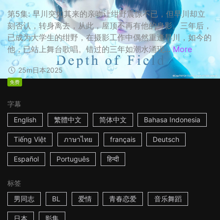
第5集: 早川突如其来的亲吻让绀野震惊不已，但早川却立
刻否认，转身离去，从此，屋顶不再有他的身影。三年后，
已成为大学生的绀野，在摄影工作中偶然重逢早川，如今的
他，已站上舞台歌唱。错过的三年如潮水涌现...
More
25m
日本
2025
免费
字幕
English
繁體中文
简体中文
Bahasa Indonesia
Tiếng Việt
ภาษาไทย
français
Deutsch
Español
Português
हिन्दी
标签
男同志
BL
爱情
青春恋爱
音乐舞蹈
日本
影集