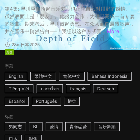
第4集: 早川重新拾起音乐梦，也正视自己对绀野的感情。
虽然表面上是「朋友」。他努力创作，为绀野完成一首专属
的歌曲。期末考后，早川鼓起勇气、在众人面前展露歌声，
并在音乐中悄然告白──「我想以这种方式喜...
More
28m
日本
2025
免费
字幕
English
繁體中文
简体中文
Bahasa Indonesia
Tiếng Việt
ภาษาไทย
français
Deutsch
Español
Português
हिन्दी
标签
男同志
BL
爱情
青春恋爱
音乐舞蹈
日本
影集