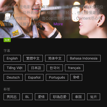
Content 是电影公司的年轻二代，他遇见前来应征保全职位
的Cop，一位外表帅气,性格内向的年轻人，他们慢慢建立
起深厚的情谊。某日，当Cop过劳昏倒时，Content尽心照
顾他，并说服父亲让Cop以...
More
27m
泰国
2023
免费
字幕
English
繁體中文
简体中文
Bahasa Indonesia
Tiếng Việt
日本語
한국어
français
Deutsch
Español
Português
हिन्दी
标签
男同志
BL
爱情
职场恋爱
泰国
短片