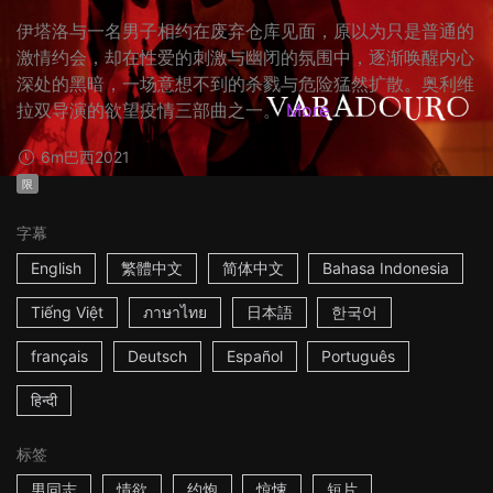
伊塔洛与一名男子相约在废弃仓库见面，原以为只是普通的
激情约会，却在性爱的刺激与幽闭的氛围中，逐渐唤醒内心
深处的黑暗，一场意想不到的杀戮与危险猛然扩散。奥利维
拉双导演的欲望疫情三部曲之一。
More
6m
巴西
2021
限
字幕
English
繁體中文
简体中文
Bahasa Indonesia
Tiếng Việt
ภาษาไทย
日本語
한국어
français
Deutsch
Español
Português
हिन्दी
标签
男同志
情欲
约炮
惊悚
短片